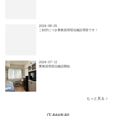
2024
08
25
/
/
ご好評につき乗務員用宿泊施設増室です！
2024
07
12
/
/
乗務員用宿泊施設開始
もっと見る