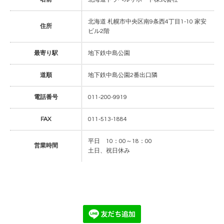
北海道 札幌市中央区南9条西4丁目1-10 家安
住所
ビル2階
最寄り駅
地下鉄中島公園
道順
地下鉄中島公園2番出口隣
電話番号
011-200-9919
FAX
011-513-1884
平日 10：00～18：00
営業時間
土日、祝日休み